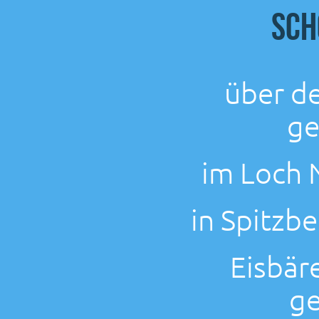
Sch
über de
ge
im Loch 
in Spitzb
Eisbär
ge