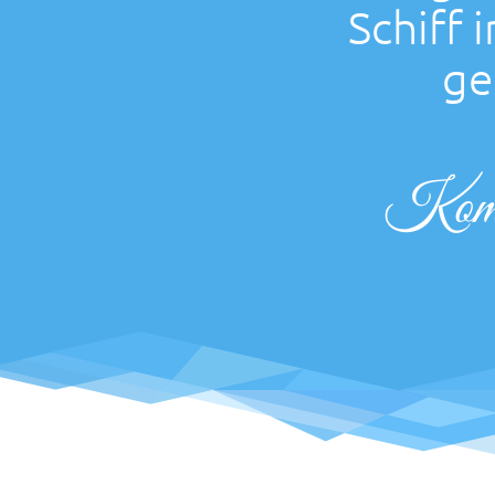
Schiff
ge
Komm