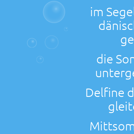
im Sege
dänis
ge
die So
unterg
Delfine 
glei
Mittsom