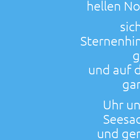
hellen No
sic
Sternenhi
g
und auf 
ga
Uhr u
Seesac
und ge