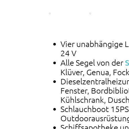
Vier unabhängige 
24 V
Alle Segel von der
Klüver, Genua, Foc
Dieselzentralheiz
Fenster, Bordbibli
Kühlschrank, Dusc
Schlauchboot 15PS
Outdoorausrüstung
Schiffsapotheke un