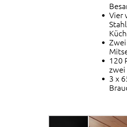
Besa
Vier 
Stahl
Küch
Zwei
Mits
120 P
zwei
3 x 6
Brau