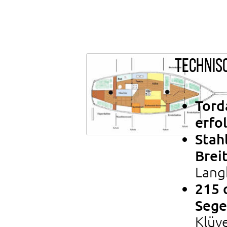
Technis
Tord
erfo
Stah
Brei
Langk
215 
Sege
Klüve