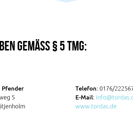
ben gemäß § 5 TMG:
 Pfender
Telefon
: 0176/22256
E-Mail
weg 5
:
info@tordas.
ütjenholm
www.tordas.de