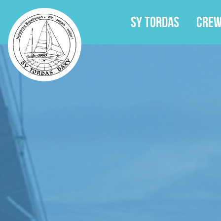
SY Tordas
SY Tordas
Cre