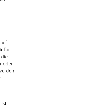
 auf
r für
 die
er oder
 wurden
e
 ist