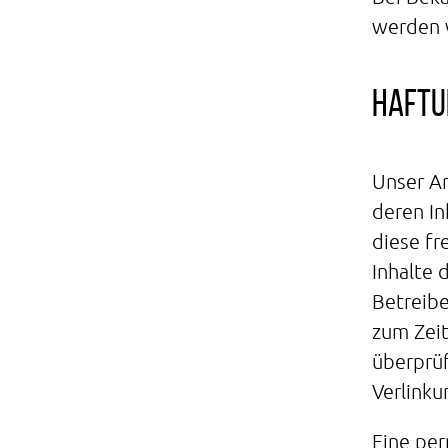
werden 
Haftu
Unser An
deren In
diese fr
Inhalte 
Betreibe
zum Zeit
überprüf
Verlinku
Eine per