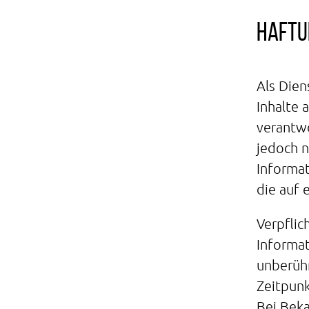
Haftu
Als Dien
Inhalte 
verantwo
jedoch n
Informa
die auf 
Verpflic
Informat
unberühr
Zeitpunk
Bei Bek