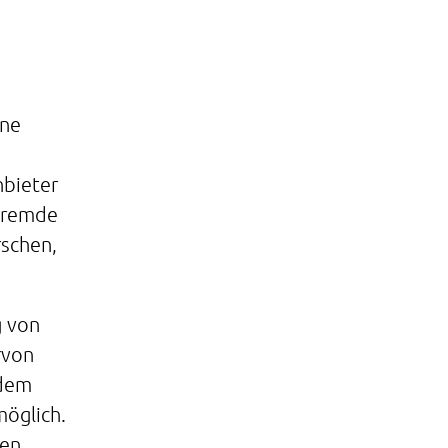
ene
nbieter
 fremde
schen,
g von
rvon
 dem
möglich.
gen