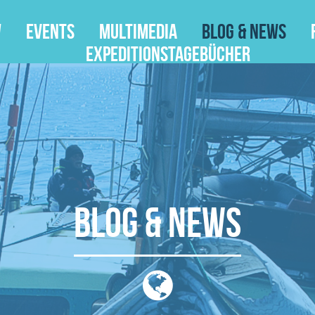
w
Events
Multimedia
Blog & News
Expeditionstagebücher
Blog & News