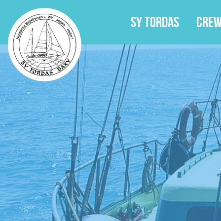
SY Tordas
SY Tordas
Cre